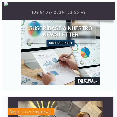
JUE
6
/
08
/
2026
02:55 HS
Negocios y Empresas