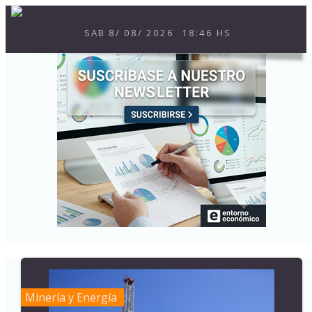
SAB
8
/
08
/
2026
18:46 HS
Minería y Energía