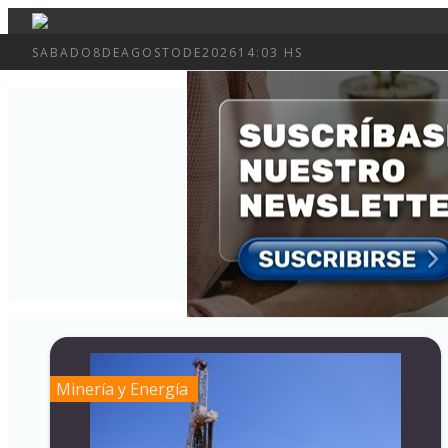
SABADO
8
DE
AGOSTO
DE
2026
14:03 HS
Minería y Energía