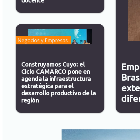
docente
Negocios y Empresas
Construyamos Cuyo: el
Empr
Ciclo CAMARCO pone en
Bras
agenda la infraestructura
estratégica para el
exte
desarrollo productivo de la
dife
región