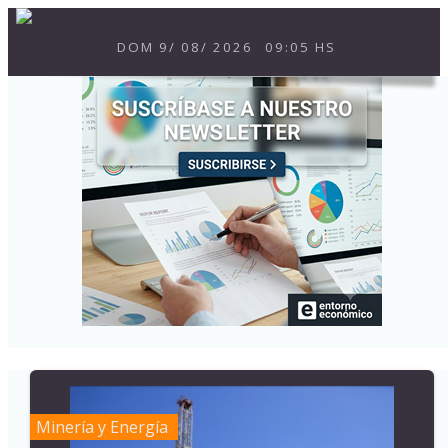
DOM
9
/
08
/
2026
09:05 HS
Minería y Energía