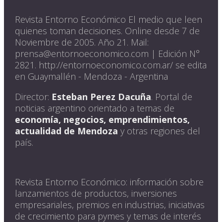
Revista Entorno Económico El medio que leen
quienes toman decisiones. Online desde 7 de
Noviembre de 2005. Año 21. Mail:
prensa@entornoeconomico.com | Edición N°
2821. http://entornoeconomico.com.ar/ se edita
en Guaymallén - Mendoza - Argentina
Director:
Esteban Perez Dacuña
. Portal de
noticias argentino orientado a temas de
economía, negocios, emprendimientos,
actualidad de Mendoza
y otras regiones del
país.
Revista Entorno Económico: información sobre
lanzamientos de productos, inversiones
empresariales, premios en industrias, iniciativas
de crecimiento para pymes y temas de interés