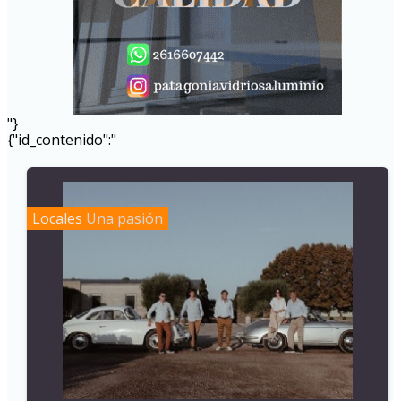
"}
{"id_contenido":"
Locales
Una pasión