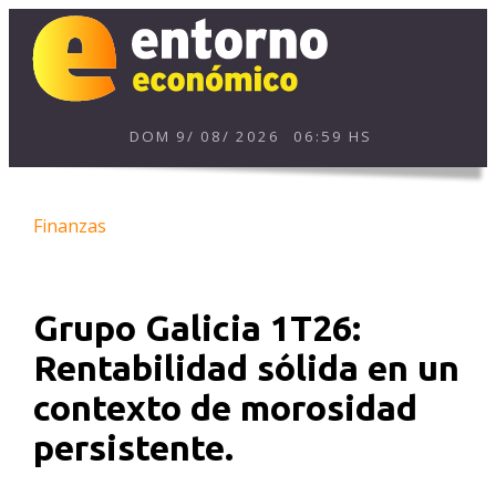
DOM
9
/
08
/
2026
06:59 HS
Finanzas
Grupo Galicia 1T26:
Rentabilidad sólida en un
contexto de morosidad
persistente.