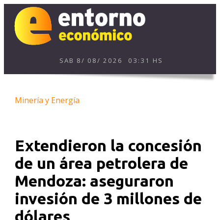
SAB
8
/
08
/
2026
03:31 HS
Minería y Energía
Extendieron la concesión
de un área petrolera de
Mendoza: aseguraron
invesión de 3 millones de
dólares