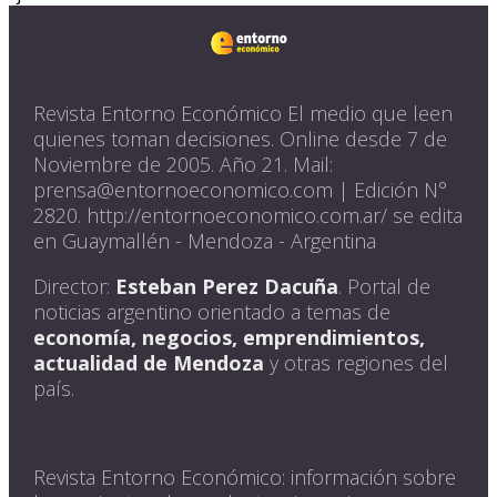
Revista Entorno Económico El medio que leen
quienes toman decisiones. Online desde 7 de
Noviembre de 2005. Año 21. Mail:
prensa@entornoeconomico.com | Edición N°
2820. http://entornoeconomico.com.ar/ se edita
en Guaymallén - Mendoza - Argentina
Director:
Esteban Perez Dacuña
. Portal de
noticias argentino orientado a temas de
economía, negocios, emprendimientos,
actualidad de Mendoza
y otras regiones del
país.
Revista Entorno Económico: información sobre