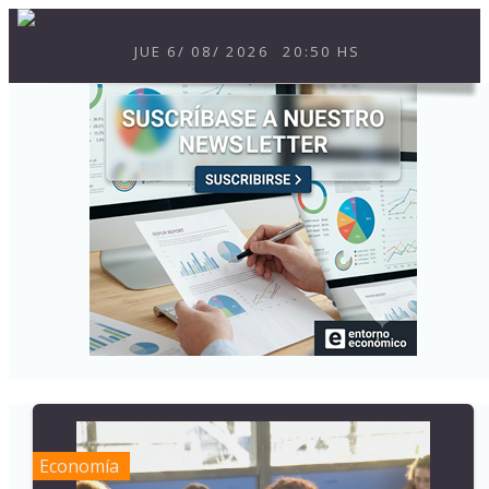
JUE
6
/
08
/
2026
20:50 HS
Economía