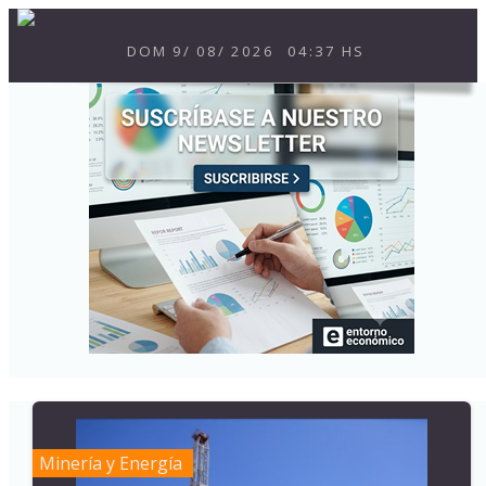
DOM
9
/
08
/
2026
04:37 HS
Minería y Energía