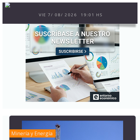
VIE
7
/
08
/
2026
19:01 HS
Minería y Energía