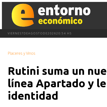
VIERNES
7
DE
AGOSTO
DE
2026
20:54 HS
Placeres y Vinos
Rutini suma un nue
línea Apartado y l
identidad