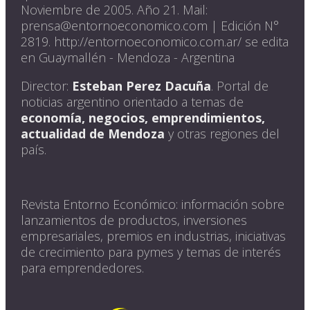
Noviembre de 2005. Año 21. Mail:
prensa@entornoeconomico.com | Edición N°
2819. http://entornoeconomico.com.ar/ se edita
en Guaymallén - Mendoza - Argentina
Director:
Esteban Perez Dacuña
. Portal de
noticias argentino orientado a temas de
economía, negocios, emprendimientos,
actualidad de Mendoza
y otras regiones del
país.
Revista Entorno Económico: información sobre
lanzamientos de productos, inversiones
empresariales, premios en industrias, iniciativas
de crecimiento para pymes y temas de interés
para emprendedores.