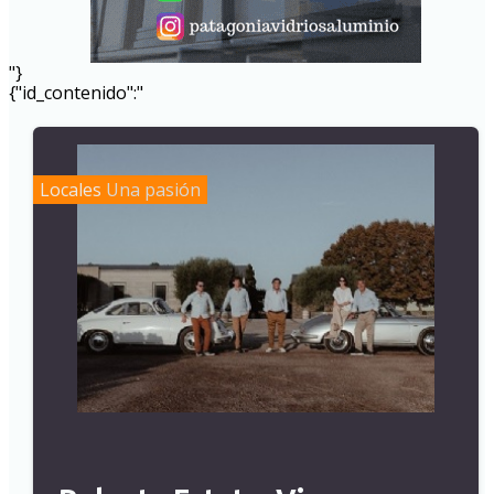
"}
{"id_contenido":"
Locales
Una pasión