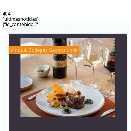
404
[ultimasnoticias]
{"id_contenido":"
Vinos & Bodegas
Gastronomía