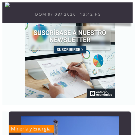
DOM
9
/
08
/
2026
13:42 HS
Minería y Energía