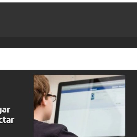
gar
ctar