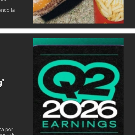
endo la
g'
ca por
ones de