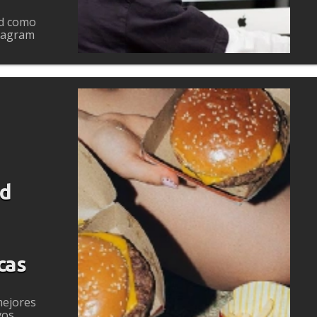
ad como
stagram
ad
cas
mejores
vos