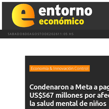
SABADO
8
DE
AGOSTO
DE
2026
11:05 HS
Economía & Innovación
Control
Condenaron a Meta a pa
US$567 millones por afe
la salud mental de niños