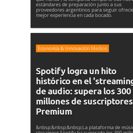
estándares de preparación junto a sus
proveedores argentinos para seguir ofreci
mejor experiencia en cada bocado.
Economía & Innovación
Medios
Spotify logra un hito
histórico en el 'streamin
de audio: supera los 300
millones de suscriptores
Premium
&nbsp;&nbsp;&nbsp;La plataforma de músi
streaming Spotify ha superado los 300 mill